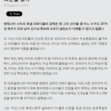
August 6, 2019
맨체스터 시티의 호셉 과르디올라 감독은 왜 그의 선수들 중 어느 누구도 2019
년 최우수 피파 남자 선수상 후보에 오르지 않았는지 이해할 수 없다고 말합니
다. 지난 시즌 리버풀과 근소한 차이로 프리미어 리그에서 우승했음에도 불구하
고, 리버풀의 3인조 버질 반 다이크, 사디오 마네, 모하메드 살라는 모두 10명의
선수 명단에 이름을 올렸습니다.
해리 케인, 에당 아자르, 프렌키 데 용, 마타이스 데 리흐트, 킬리안 음바페, 리오넬
메시, 크리스티아누 호날두도 수상 후보에 올랐습니다. 프리미어 리그 우승과 함
께, 시티는 또한 지난 시기 FA컵, 카라바오 컵, 커뮤니티 실드에서 우승했지만, 여
전히 수상 후보로는 지명되지 않았습니다.
전 바르셀로나와 바이에른 뮌헨의 감독인 과르디올라는 이번 시즌 프리미어 리
그 왕관을 방어하기 위해 준비하면서 선수들이 인정을 받지 못하는 것에 대해 놀
라고 있습니다. 과르디올라 감독은 “아마 다음 시즌에는 5, 6승을 거두거나 250
점을 받아야 할 것”이라고 말했습니다.
그는 “지난 시즌 베르나르두 실바보다 더 좋은 시즌을 보낸 선수는 포르투갈과