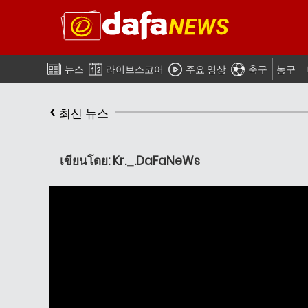
뉴스
라이브스코어
주요 영상
축구
농구
‹
최신 뉴스
เขียนโดย: Kr._.DaFaNeWs