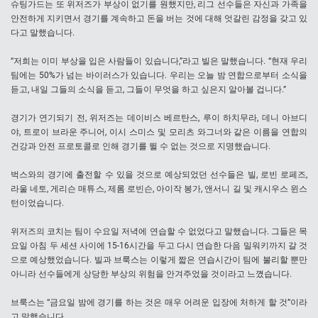
슈팅가드는 또 위저즈가 부상이 없기를 원했지만, 리그 선수들은 자신과 가족을
안전하게 지키면서 경기를 계속하고 돈을 버는 것에 대해 엇갈린 감정을 갖고 있
다고 말했습니다.
“저희는 이미 부상을 입은 사람들이 있습니다,”라고 빌은 말했습니다. “현재 우리
팀에는 50%가 넘는 바이러스가 있습니다. 우리는 오늘 밤 연합으로부터 소식을
듣고, 내일 그들의 소식을 듣고, 그들이 무엇을 하고 싶은지 알아볼 겁니다.”
경기가 연기되기 전, 위저즈는 데이비스 베르탄스, 루이 하치무라, 데니 아브디
야, 트로이 브라운 주니어, 이시 스미스 및 모리츠 와그너와 같은 이름을 연합의
건강과 안전 프로토콜로 인해 경기를 뛸 수 없는 것으로 지명했습니다.
벅스와의 경기에 출전할 수 있을 것으로 예상되었던 선수들은 빌, 로빈 로페즈,
라울 네토, 게리슨 매튜스, 제롬 로빈슨, 아이작 봉가, 앤서니 길 및 캐시우스 윈스
턴이었습니다.
위저즈의 코치는 팀이 수요일 저녁에 연습할 수 없었다고 말했습니다. 그들은 목
요일 아침 두 세션 사이에 15-16시간을 두고 다시 연습한 다음 밀워키까지 갈 것
으로 예상했었습니다. 빌과 브룩스는 이렇게 짧은 연습시간이 팀에 불리할 뿐만
아니라 선수들에게 상당한 부상의 위험을 안겨주었을 것이라고 느꼈습니다.
브룩스는 “금요일 밤에 경기를 하는 것은 매우 어려운 입장에 처하게 할 것”이라
고 말했습니다.