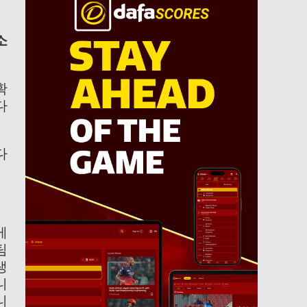
소
확
다
다
게
팀
생
니
니