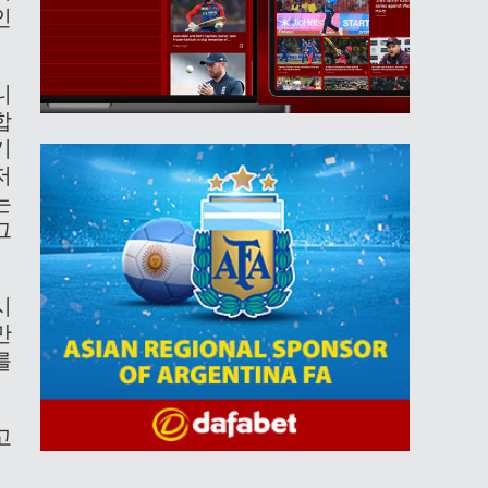
인
니
합
기
저
는
그
시
만
를
고