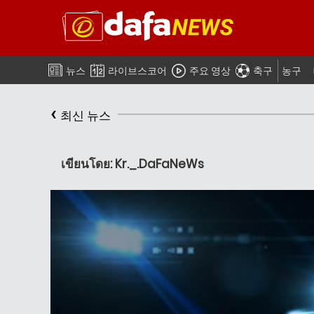
뉴스
라이브스코어
주요 영상
축구
농구
‹
최신 뉴스
เขียนโดย: Kr._.DaFaNeWs