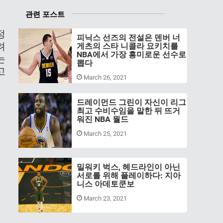
관련 포스트
정
피닉스 선즈의 전설은 덴버 너
려
게츠의 스타 니콜라 요키치를
NBA에서 가장 흥미로운 선수로
는
뽑다
고
March 26, 2021
드레이먼드 그린이 자신이 리그
최고 수비수임을 말한 뒤 뜨거
워진 NBA 월드
March 25, 2021
밀워키 벅스, 헤드라인이 아닌
서로를 위해 플레이하다: 지아
니스 아데토쿤보
March 23, 2021