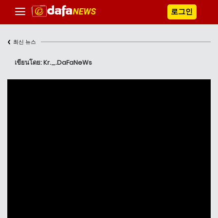
로그인
‹
최신 뉴스
เขียนโดย: Kr._.DaFaNeWs