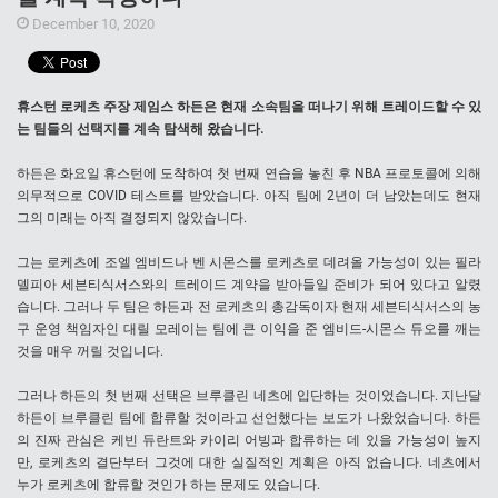
December 10, 2020
휴스턴 로케츠 주장 제임스 하든은 현재 소속팀을 떠나기 위해 트레이드할 수 있
는 팀들의 선택지를 계속 탐색해 왔습니다.
하든은 화요일 휴스턴에 도착하여 첫 번째 연습을 놓친 후 NBA 프로토콜에 의해
의무적으로 COVID 테스트를 받았습니다. 아직 팀에 2년이 더 남았는데도 현재
그의 미래는 아직 결정되지 않았습니다.
그는 로케츠에 조엘 엠비드나 벤 시몬스를 로케츠로 데려올 가능성이 있는 필라
델피아 세븐티식서스와의 트레이드 계약을 받아들일 준비가 되어 있다고 알렸
습니다. 그러나 두 팀은 하든과 전 로케츠의 총감독이자 현재 세븐티식서스의 농
구 운영 책임자인 대릴 모레이는 팀에 큰 이익을 준 엠비드-시몬스 듀오를 깨는
것을 매우 꺼릴 것입니다.
그러나 하든의 첫 번째 선택은 브루클린 네츠에 입단하는 것이었습니다. 지난달
하든이 브루클린 팀에 합류할 것이라고 선언했다는 보도가 나왔었습니다. 하든
의 진짜 관심은 케빈 듀란트와 카이리 어빙과 합류하는 데 있을 가능성이 높지
만, 로케츠의 결단부터 그것에 대한 실질적인 계획은 아직 없습니다. 네츠에서
누가 로케츠에 합류할 것인가 하는 문제도 있습니다.