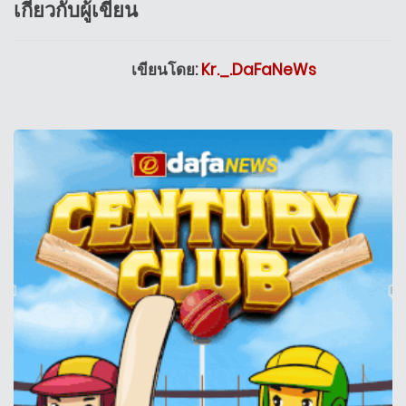
เกี่ยวกับผู้เขียน
เขียนโดย:
Kr._.DaFaNeWs