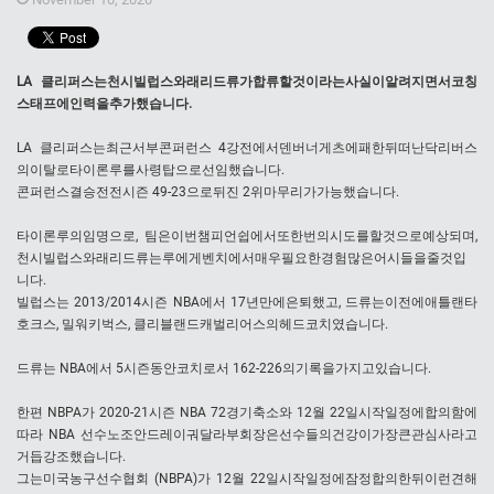
LA 클리퍼스는천시빌럽스와래리드류가합류할것이라는사실이알려지면서코칭
스태프에인력을추가했습니다.
LA 클리퍼스는최근서부콘퍼런스 4강전에서덴버너게츠에패한뒤떠난닥리버스
의이탈로타이론루를사령탑으로선임했습니다.
콘퍼런스결승전전시즌 49-23으로뒤진 2위마무리가가능했습니다.
타이론루의임명으로, 팀은이번챔피언쉽에서또한번의시도를할것으로예상되며,
천시빌럽스와래리드류는루에게벤치에서매우필요한경험많은어시들을줄것입
니다.
빌럽스는 2013/2014시즌 NBA에서 17년만에은퇴했고, 드류는이전에애틀랜타
호크스, 밀워키벅스, 클리블랜드캐벌리어스의헤드코치였습니다.
드류는 NBA에서 5시즌동안코치로서 162-226의기록을가지고있습니다.
한편 NBPA가 2020-21시즌 NBA 72경기축소와 12월 22일시작일정에합의함에
따라 NBA 선수노조안드레이궈달라부회장은선수들의건강이가장큰관심사라고
거듭강조했습니다.
그는미국농구선수협회 (NBPA)가 12월 22일시작일정에잠정합의한뒤이런견해