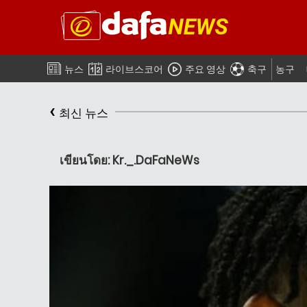
뉴스
라이브스코어
주요 영상
축구
농구
‹
최신 뉴스
เขียนโดย: Kr._.DaFaNeWs