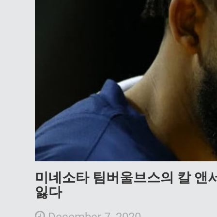
미네소타 팀버울브스의 칼 앤서니
잃다
December 7, 2020