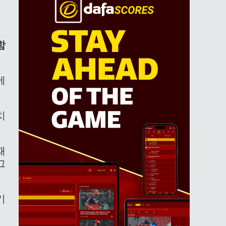
함
에
치
때
그
기