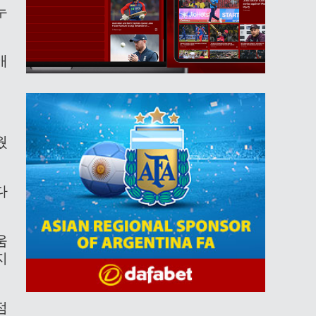
누
애
웠
다
움
지
점