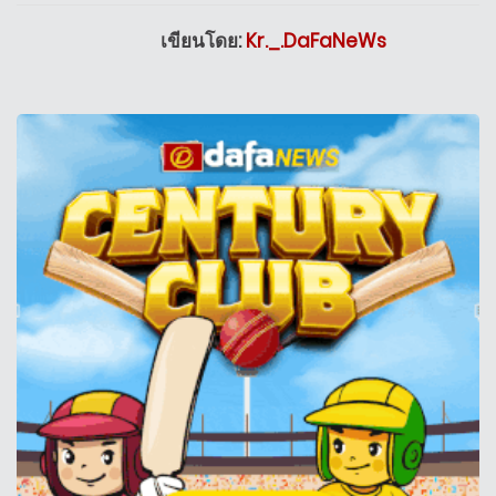
เขียนโดย:
Kr._.DaFaNeWs