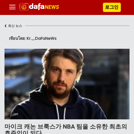
로그인
‹
최신 뉴스
เขียนโดย: Kr._.DaFaNeWs
마이크 캐논 브룩스가 NBA 팀을 소유한 최초의
호주인이 되다