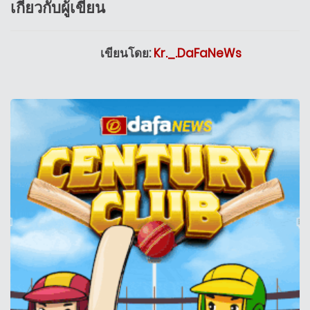
เกี่ยวกับผู้เขียน
เขียนโดย:
Kr._.DaFaNeWs