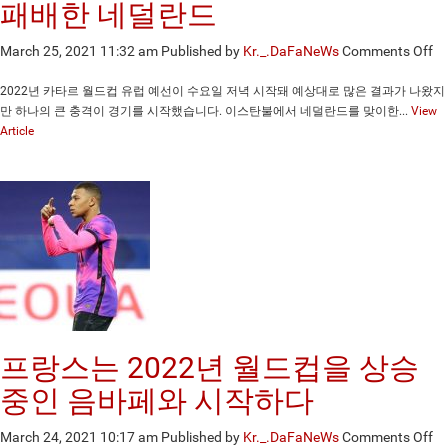
비
패배한 네덜란드
수
임
on
March 25, 2021 11:32 am
Published by
Kr._.DaFaNeWs
Comments Off
을
유
말
럽
2022년 카타르 월드컵 유럽 예선이 수요일 저녁 시작돼 예상대로 많은 결과가 나왔지
한
FI
만 하나의 큰 충격이 경기를 시작했습니다. 이스탄불에서 네덜란드를 맞이한...
View
뒤
월
Article
뜨
드
거
컵
워
예
진
선
N
에
월
서
드
터
키
에
패
배
프랑스는 2022년 월드컵을 상승
한
네
중인 음바페와 시작하다
덜
란
on
March 24, 2021 10:17 am
Published by
Kr._.DaFaNeWs
Comments Off