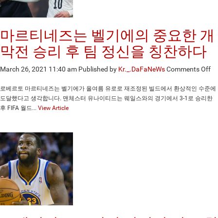
너
지
게
하
츠
다
마르티네즈는 벨기에의 중요한 개
의
스
막전 승리 후 팀 정신을 칭찬하다
타
니
on
March 26, 2021 11:40 am
Published by
Kr._.DaFaNeWs
Comments Off
콜
마
라
르
로베르토 마르티네즈는 벨기에가 올여름 유로로 재조정된 빌드에서 환상적인 수준에
요
티
도달했다고 생각합니다. 맨체스터 유나이티드는 웨일스와의 경기에서 3-1로 승리한
키
네
후 FIFA 월드...
View Article
치
즈
를
는
N
벨
에
기
서
에
가
의
장
중
흥
요
미
한
로
개
운
막