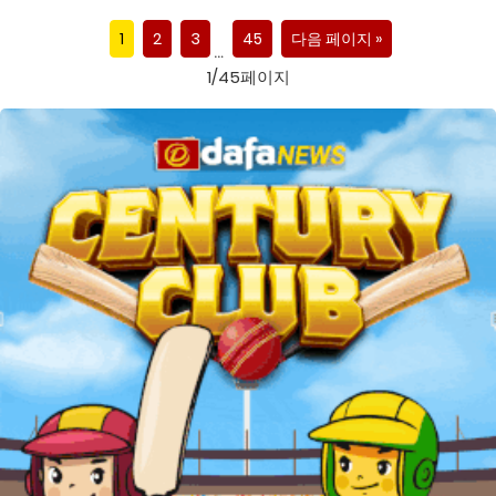
스
키
아
1
2
3
45
다음 페이지 »
퍼,
…
데
훈
1/45페이지
토
련
쿤
중
보
에
부
상
공
포
를
겪
다