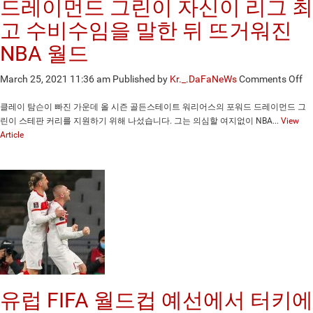
드레이먼드 그린이 자신이 리그 최
선
전
수
승
고 수비수임을 말한 뒤 뜨거워진
로
리
NBA 월드
뽑
후
다
팀
on
March 25, 2021 11:36 am
Published by
Kr._.DaFaNeWs
Comments Off
정
드
신
레
을
클레이 탐슨이 빠진 가운데 올 시즌 골든스테이트 워리어스의 포워드 드레이먼드 그
이
칭
린이 스테판 커리를 지원하기 위해 나섰습니다. 그는 의심할 여지없이 NBA...
View
먼
찬
Article
드
하
그
다
린
이
자
신
이
리
그
최
고
유럽 FIFA 월드컵 예선에서 터키에
수