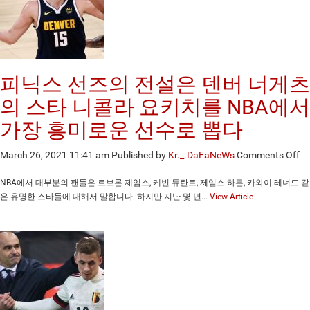
를
상
대
로
사
수
피닉스 선즈의 전설은 덴버 너게츠
올
로
의 스타 니콜라 요키치를 NBA에서
가
가장 흥미로운 선수로 뽑다
무
승
on
March 26, 2021 11:41 am
Published by
Kr._.DaFaNeWs
Comments Off
부
피
를
닉
낸
NBA에서 대부분의 팬들은 르브론 제임스, 케빈 듀란트, 제임스 하든, 카와이 레너드 같
스
후
은 유명한 스타들에 대해서 말합니다. 하지만 지난 몇 년...
View Article
선
세
즈
리
의
에
전
A
설
우
은
승
덴
을
버
차