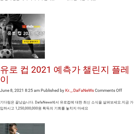
Co
Hy
Kw
(2
유로 컵 2021 예측가 챌린지 플레
이
on
June 8, 2021 8:25 am
Published by
Kr._.DaFaNeWs
Comments Off
유
로
기다림은 끝났습니다. DafaNews에서 유로컵에 대한 최신 소식을 살펴보세요.지금 가
컵
입하시고 1,250,000,000원 획득의 기회를 놓치지 마세요
2021
예
측
가