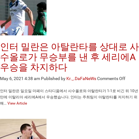
챌
린
지
플
레
이
인터 밀란은 아탈란타를 상대로 사
수올로가 무승부를 낸 후 세리에A
우승을 차지하다
on
May 6, 2021 4:38 am
Published by
Kr._.DaFaNeWs
Comments Off
인
터
인터 밀란은 일요일 마페이 스타디움에서 사수올로와 아탈란타가 1-1로 비긴 뒤 10년
밀
만에 이탈리아 세리에A에서 우승했습니다. 인터는 주최팀이 아탈란타를 저지하기 위
란
해...
View Article
은
아
탈
란
타