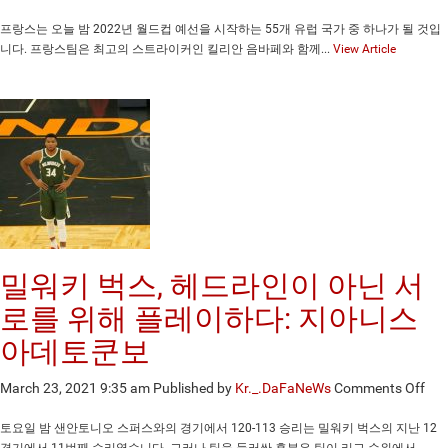
드
프
랑
프랑스는 오늘 밤 2022년 월드컵 예선을 시작하는 55개 유럽 국가 중 하나가 될 것입
스
니다. 프랑스팀은 최고의 스트라이커인 킬리안 음바페와 함께...
View Article
는
20
년
월
드
컵
을
상
승
중
인
밀워키 벅스, 헤드라인이 아닌 서
음
바
로를 위해 플레이하다: 지아니스
페
아데토쿤보
와
시
on
March 23, 2021 9:35 am
Published by
Kr._.DaFaNeWs
Comments Off
작
밀
하
워
다
토요일 밤 샌안토니오 스퍼스와의 경기에서 120-113 승리는 밀워키 벅스의 지난 12
키
경기에서 11번째 승리였습니다. 그러나 팀을 둘러싼 흥분은 팀이 리그 순위에서...