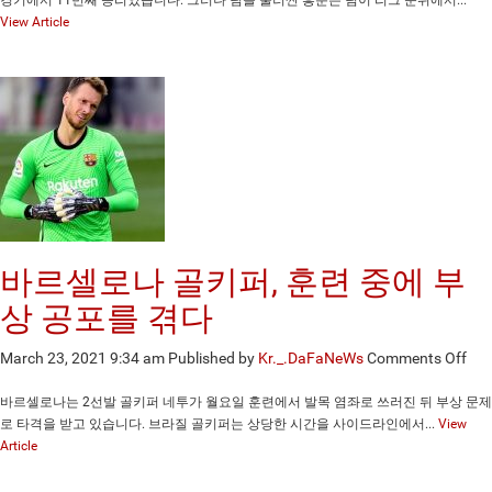
벅
View Article
스,
헤
드
라
인
이
아
닌
서
로
를
바르셀로나 골키퍼, 훈련 중에 부
위
해
상 공포를 겪다
플
레
on
March 23, 2021 9:34 am
Published by
Kr._.DaFaNeWs
Comments Off
이
바
하
르
바르셀로나는 2선발 골키퍼 네투가 월요일 훈련에서 발목 염좌로 쓰러진 뒤 부상 문제
다:
셀
로 타격을 받고 있습니다. 브라질 골키퍼는 상당한 시간을 사이드라인에서...
View
지
로
Article
아
나
니
골